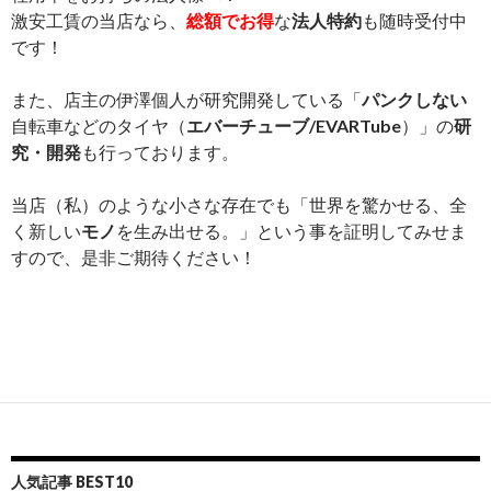
激安工賃の当店なら、
総額でお得
な
法人特約
も随時受付中
です！
また、店主の伊澤個人が研究開発している「
パンクしない
自転車などのタイヤ（
エバーチューブ/EVARTube
）」の
研
究・開発
も行っております。
当店（私）のような小さな存在でも「世界を驚かせる、全
く新しい
モノ
を生み出せる。」という事を証明してみせま
すので、是非ご期待ください！
人気記事 BEST10