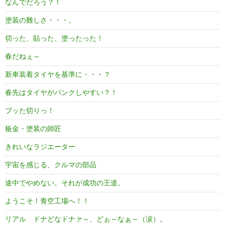
なんでだろう？！
塗装の難しさ・・・。
切った、貼った、塗ったった！
春だねぇ～
新車装着タイヤを基準に・・・？
春先はタイヤがパンクしやすい？！
ブッた切りっ！
板金・塗装の師匠
きれいなラジエーター
宇宙を感じる、クルマの部品
途中でやめない。それが成功の王道。
ようこそ！青空工場へ！！
リアル ドナどなドナァ～、どぉ～なぁ～（涙）。