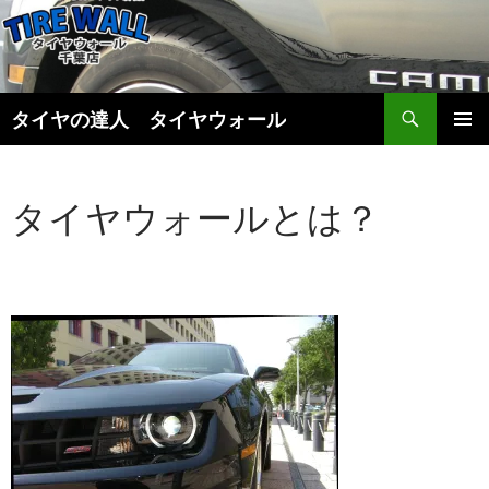
検
タイヤの達人 タイヤウォール
索
コ
メインメ
ン
ニュー
テ
タイヤウォールとは？
ン
ツ
へ
ス
キ
ッ
プ