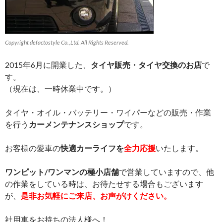
Copyright defactostyle Co.,Ltd. All Rights Reserved.
2015年6月に開業した、
タイヤ販売・タイヤ交換のお店
で
す。
（現在は、一時休業中です。）
タイヤ・オイル・バッテリー・ワイパーなどの販売・作業
を行う
カーメンテナンスショップ
です。
お客様の愛車の
快適カーライフを
全力応援
いたします。
ワンピット/ワンマンの極小店舗
で営業していますので、他
の作業をしている時は、お待たせする場合もございます
が、
是非お気軽にご来店、お声がけください。
社用車をお持ちの法人様へ！