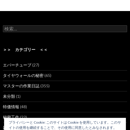
検
索:
＞＞ カテゴリー ＜＜
エバーチューブ
(27)
タイヤウォールの秘密
(65)
マスターの作業日誌
(355)
未分類
(1)
特価情報
(48)
秘密工作
(22)
プライバシーと Cookie: このサイトは Cookie を使用しています。このサ
雑談
(47)
イトの使用を継続することで、その使用に同意したとみなされます。